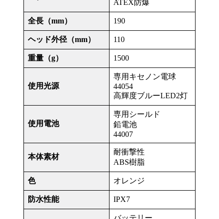
ATEX防爆
全長（mm）
190
ヘッド外径（mm）
110
重量（g）
1500
専用キセノン電球
使用光源
44054
高輝度ブルーLED2灯
専用シールド
使用電池
鉛電池
44007
耐衝撃性
本体素材
ABS樹脂
色
オレンジ
防水性能
IPX7
バッテリー、