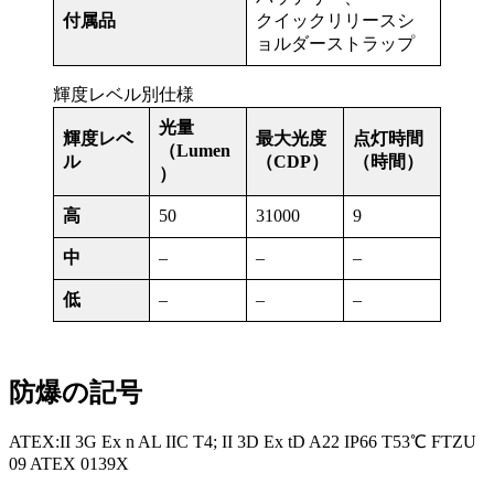
付属品
クイックリリースシ
ョルダーストラップ
輝度レベル別仕様
光量
輝度レベ
最大光度
点灯時間
（Lumen
ル
（CDP）
（時間）
）
高
50
31000
9
中
–
–
–
低
–
–
–
防爆の記号
ATEX:II 3G Ex n AL IIC T4; II 3D Ex tD A22 IP66 T53℃ FTZU
09 ATEX 0139X