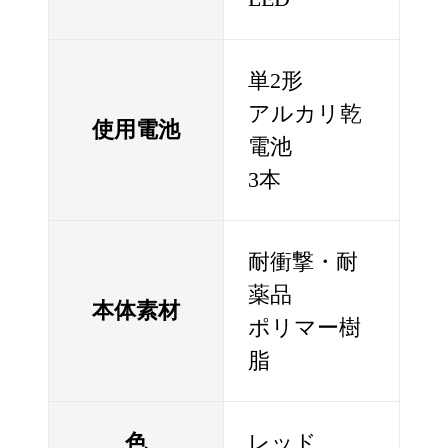
単2形
アルカリ乾
使用電池
電池
3本
耐衝撃・耐
薬品
本体素材
ポリマー樹
脂
色
レッド