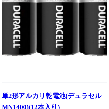
単2形アルカリ乾電池(デュラセル
MN1400)(12本入り)