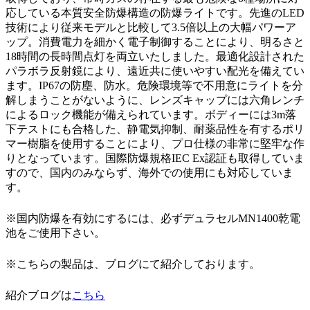
応している本質安全防爆構造の防爆ライトです。先進のLED
技術により従来モデルと比較して3.5倍以上の大幅パワーア
ップ。消費電力を細かく電子制御することにより、明るさと
18時間の長時間点灯を両立いたしました。最適化設計された
パラボラ反射鏡により、遠近共に使いやすい配光を備えてい
ます。IP67の防塵、防水。危険環境等で不用意にライトを分
解しまうことがないように、レンズキャップには六角レンチ
によるロック機能が備えられています。ボディーには3m落
下テストにも合格した、静電気抑制、耐薬品性を有するポリ
マー樹脂を使用することにより、プロ仕様の非常に堅牢な作
りとなっています。国際防爆規格IEC Ex認証も取得していま
すので、国内のみならず、海外での使用にも対応していま
す。
※国内防爆を有効にするには、必ずデュラセルMN1400乾電
池をご使用下さい。
※こちらの製品は、ブログにて紹介しております。
紹介ブログは
こちら