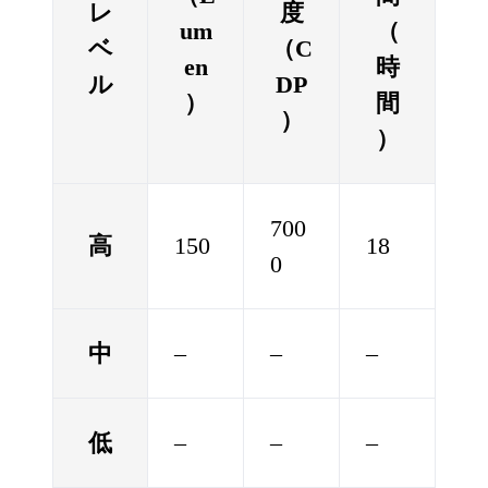
レ
度
um
（
ベ
（C
en
時
ル
DP
）
間
）
）
700
高
150
18
0
中
–
–
–
低
–
–
–