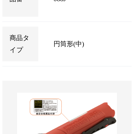
商品タ
円筒形(中)
イプ