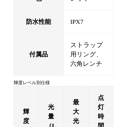
防水性能
IPX7
ストラップ
付属品
用リング、
六角レンチ
輝度レベル別仕様
点
最
光
灯
輝
大
量
時
度
光
（L
間