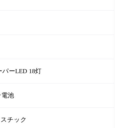
ーLED 18灯
ン電池
ラスチック