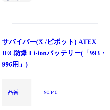
サバイバー(X /ピボット) ATEX
IEC防爆 Li-ionバッテリー(「993・
996用」)
品番
90340