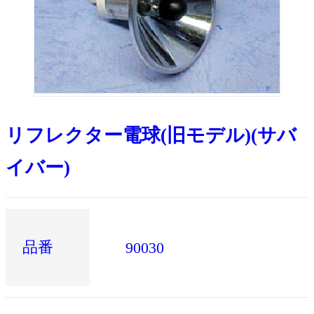
リフレクター電球(旧モデル)(サバ
イバー)
品番
90030