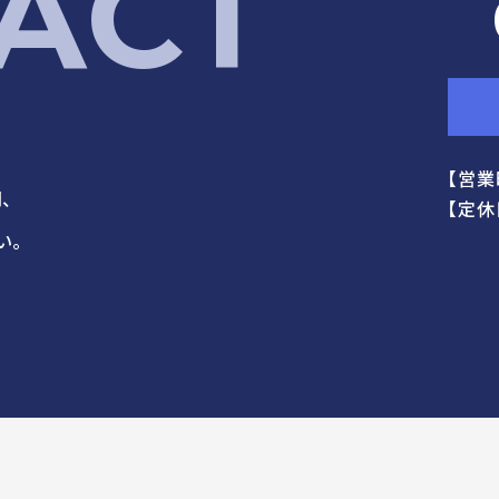
ACT
【営業時
、
【定休
い。