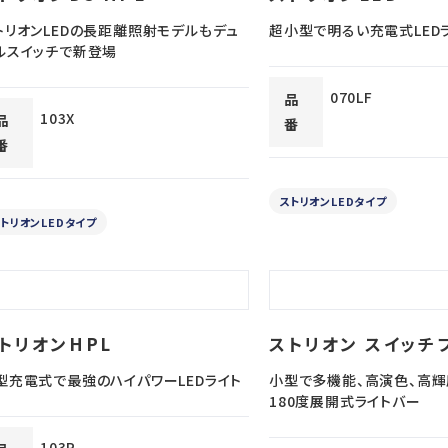
トリオンLEDの長距離照射モデルもデュ
超小型で明るい充電式LED
ルスイッチで新登場
070LF
品
103X
品
番
番
ストリオンLEDタイプ
トリオンLEDタイプ
トリオンHPL
ストリオン スイッチ
型充電式で最強のハイパワーLEDライト
小型で多機能、高演色、高輝
180度展開式ライトバー
103P