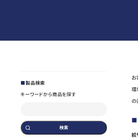
お
製品検索
環
キーワードから商品を探す
の
検索
絞