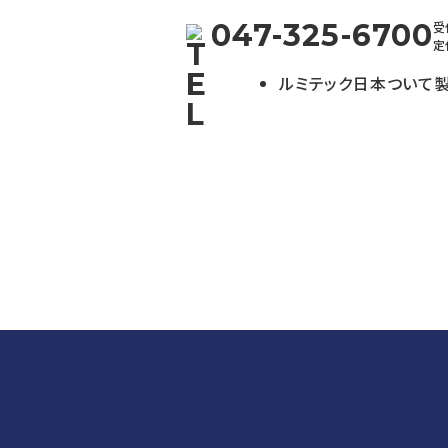
047-325-6700
受付
定
ルミテック日本ついて
品情報
術&サポートTOP
人の皆様へ
入事例
お客様の声
販売店様へ
部品交換
ストリームライトとは